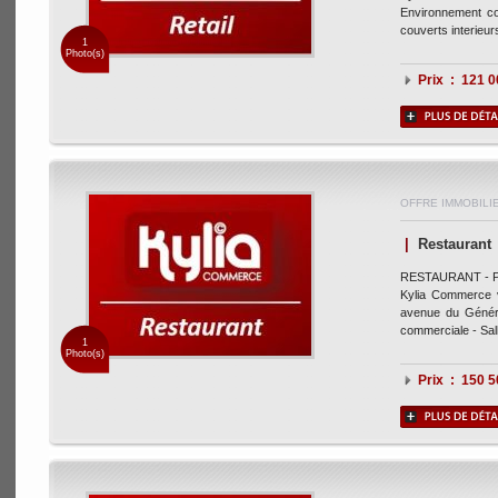
Environnement co
couverts interieurs
1
Photo(s)
Prix : 121 
OFFRE IMMOBILI
|
Restaurant
RESTAURANT - 
Kylia Commerce v
avenue du Généra
commerciale - Sall
1
Photo(s)
Prix : 150 