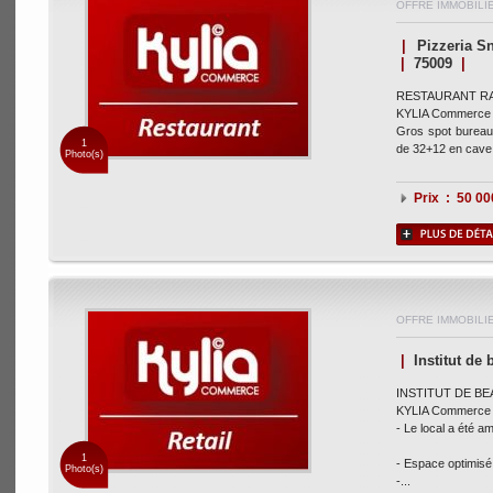
OFFRE IMMOBILI
|
Pizzeria S
|
75009
|
RESTAURANT RAP
KYLIA Commerce vo
Gros spot bureau
1
de 32+12 en cave 
Photo(s)
Prix : 50 0
OFFRE IMMOBILI
|
Institut de
INSTITUT DE BEA
KYLIA Commerce vo
- Le local a été 
1
- Espace optimisé
Photo(s)
-...