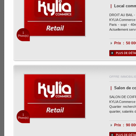
|
Local comm
DROIT AU BAIL - 
KYLIA Commerce vo
Paris - sopi - 40
Actuellement servic
1
Photo(s)
Prix : 50 0
OFFRE IMMOBILI
|
Salon de co
SALON DE COIFF
KYLIA Commerce vo
Quartier recherch
quartier, salariés d
1
Photo(s)
Prix : 90 0