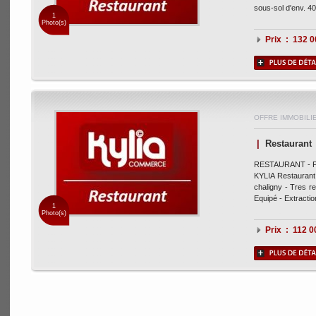
sous-sol d'env. 40
1
Photo(s)
Prix : 132 
OFFRE IMMOBILI
|
Restaurant
RESTAURANT - Par
KYLIA Restaurant
chaligny - Tres re
Equipé - Extraction
1
Photo(s)
Prix : 112 