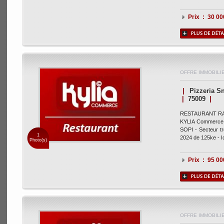
Prix : 30 0
OFFRE IMMOBILI
|
Pizzeria S
|
75009
|
RESTAURANT RAPI
KYLIA Commerce vo
SOPI - Secteur t
1
2024 de 125ke - Id
Photo(s)
Prix : 95 0
OFFRE IMMOBILI