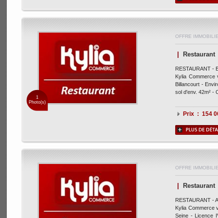
OFFRE IMMOBILI
|
Restaurant
RESTAURANT - Bou
Kylia Commerce v
Billancourt - Env
sol d'env. 42m² - C
1
Photo(s)
Prix : 154 
OFFRE IMMOBILI
|
Restaurant
RESTAURANT - As
Kylia Commerce v
Seine - Licence 