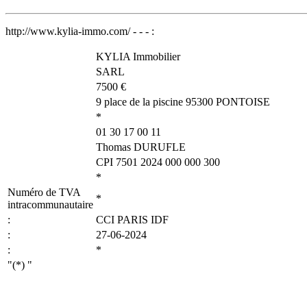
http://www.kylia-immo.com/ - - - :
KYLIA Immobilier
SARL
7500 €
9 place de la piscine 95300 PONTOISE
*
01 30 17 00 11
Thomas DURUFLE
CPI 7501 2024 000 000 300
*
Numéro de TVA
*
intracommunautaire
:
CCI PARIS IDF
:
27-06-2024
:
*
"(*)
"