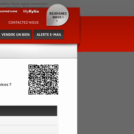
mobilier Paris, agent commercial
immobilier - Kylia Immobilier
vices ?