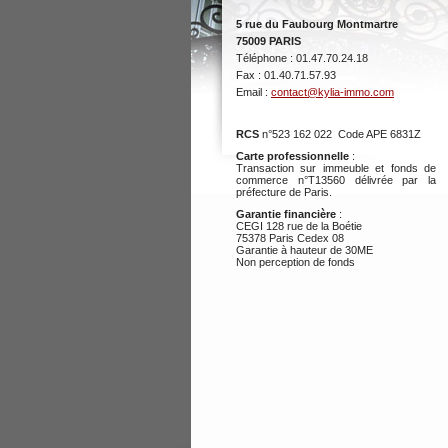
5 rue du Faubourg Montmartre
75009 PARIS
Téléphone : 01.47.70.24.18
Fax : 01.40.71.57.93
Email :
contact@kylia-immo.com
RCS
n°523 162 022 Code APE 6831Z
Carte professionnelle
:
Transaction sur immeuble et fonds de
commerce n°T13560 délivrée par la
préfecture de Paris.
Garantie financière
:
CEGI 128 rue de la Boétie
75378 Paris Cedex 08
Garantie à hauteur de 30ME
Non perception de fonds