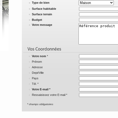
Type de bien
Surface habitable
Surface terrain
Budget
Votre message
Votre nom
*
Prénom
Adresse
Dept/Ville
Pays
Tél.
*
Votre E-mail *
Ressaisissez votre E-mail *
* champs obligatoires