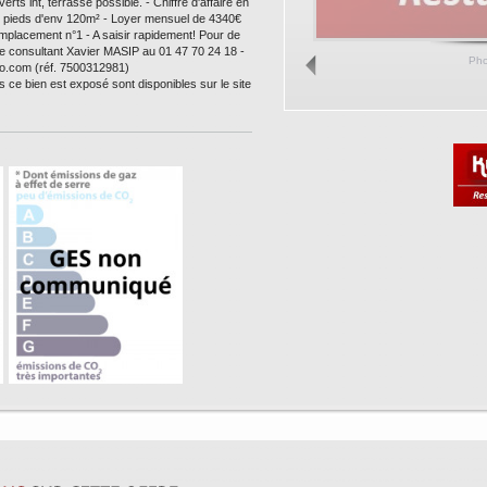
rts int, terrasse possible. - Chiffre d'affaire en
n pieds d'env 120m² - Loyer mensuel de 4340€
, emplacement n°1 - A saisir rapidement! Pour de
re consultant Xavier MASIP au 01 47 70 24 18 -
Ph
o.com (réf. 7500312981)
s ce bien est exposé sont disponibles sur le site