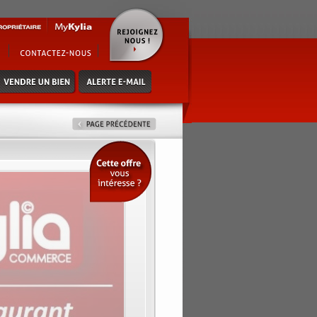
sidentiel et bureaux - horaires:
eds d'env 120m² - loyer mensuel de
 consultant xavier masip au 01 47