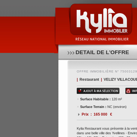
Kylia restaurant vous présente à la vente un fonds 
11h-15h et 18h-22h - extraction 400 - 30 couverts in
4340€ ttc - l'avis du consultant : belle affaire, em
70 24 18 - kylia commerce paris - www.kylia-immo.c
DETAIL DE L'OFFRE
OFFRE IMMOBILIÈRE N° 7500312
|
Restaurant
|
VELIZY VILLACOUB
Surface Habitable :
120 m²
Surface Terrain :
NC (environ)
Prix : 165 000 €
Kylia Restaurant vous présente à la ven
dans une belle ville des Yvellines - Envi