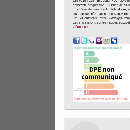
15h et 18h-22h - Extraction 400 - 30 couve
constante progression - Surface de plai
ttc - L'avis du consultant : Belle affaire
plus amples informations, contactez not
KYLIA Commerce Paris - www.kylia-imm
Les informations sur les risques auxquel
Géorisques