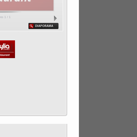
oto
1
/ 1