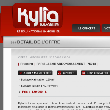
Kylia retail vous présente à la vente un fonds de commerce de pressing-retoucherie- 
sous-sol d'env.70m². emplacement n°1 - ca 23: 120k€ h-t - materiel récent (10 ans) - cl
tables à repassage, une table à détacher - bail 3/6/9 jusqu'en 2031- fermeture le dimanc
plus amples informations, contactez notre consultant xavier masip au 01 47 70 24 18
DETAIL DE L'OFFRE
OFFRE IMMOBILIÈRE N° 7500313050
|
Pressing
|
PARIS 18EME ARRONDISSEMENT - 75018
|
Surface Habitable :
120 m²
Surface Terrain :
NC (environ)
Prix : 120 000 €
Kylia Retail vous présente à la vente un fonds de commerce de Pressing-Ret
Idéalement situé dans le 18ème arrondisseede Paris - Superficie en rdc d'en