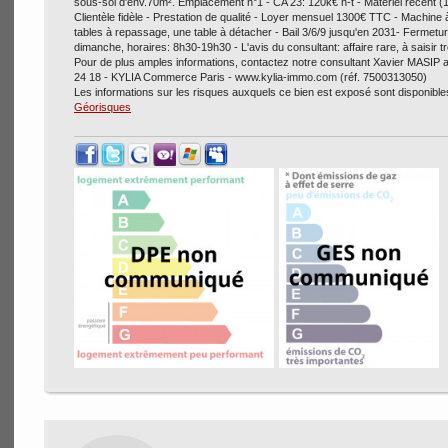
sous-sol d'env.70m². Emplacement n°1 - CA 23: 120k€ h-t - Materiel récent (1
Clientèle fidèle - Prestation de qualité - Loyer mensuel 1300€ TTC - Machine
tables à repassage, une table à détacher - Bail 3/6/9 jusqu'en 2031- Fermetur
dimanche, horaires: 8h30-19h30 - L'avis du consultant: affaire rare, à saisir tr
Pour de plus amples informations, contactez notre consultant Xavier MASIP 
24 18 - KYLIA Commerce Paris - www.kylia-immo.com (réf. 7500313050)
Les informations sur les risques auxquels ce bien est exposé sont disponibles
Géorisques