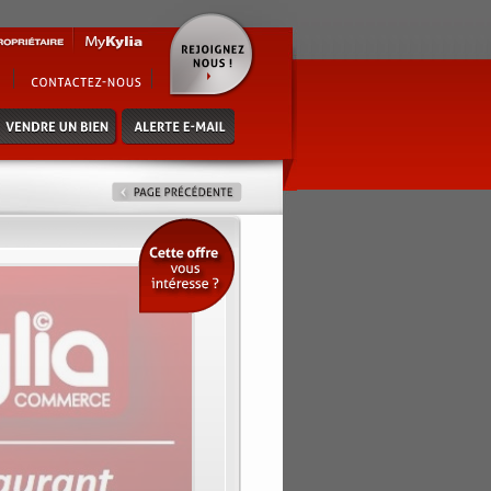
 pantin - secteur en pleine
 de 20€ - pas de tva - ideal 1ere
-immo.com (réf. 7500313222)