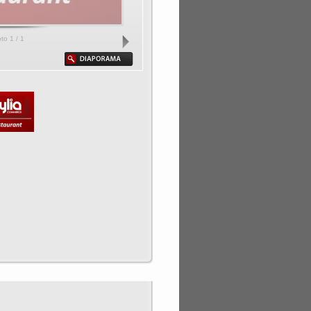
oto
1
/ 1