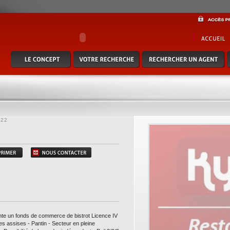
e commerce de bistrot licence iv - extraction - cuisine plain pied - 28 places assises -
 de le rendre indépendant - bail 3/6/9 loyer incroyable de 980€ ht/hc/mois - prov. charge
actez notre consultant thomas durufle au 06 58 74 49 24 - kylia commerce - www.kylia
222
nte un fonds de commerce de bistrot Licence IV
ces assises - Pantin - Secteur en pleine