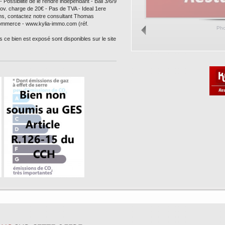
 Possibilité de le rendre indépendant - Bail 3/6/9
ov. charge de 20€ - Pas de TVA - Ideal 1ere
ions, contactez notre consultant Thomas
mmerce - www.kylia-immo.com (réf.
Ph
s ce bien est exposé sont disponibles sur le site