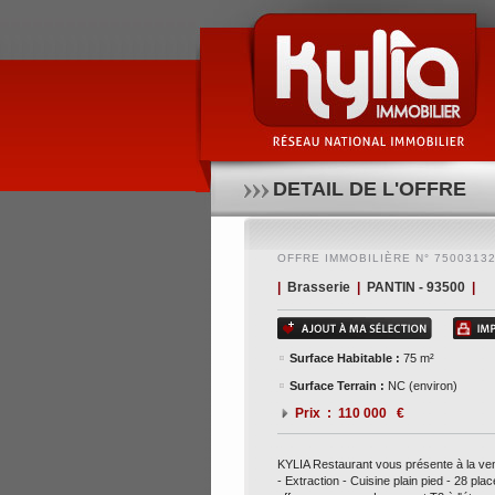
Kylia restaurant vous présente à la vente un fonds d
effervescence - - logement t2 à l'étage - possibilité
affaire.... pour de plus amples informations, cont
DETAIL DE L'OFFRE
OFFRE IMMOBILIÈRE N° 7500313
|
Brasserie
|
PANTIN - 93500
|
Surface Habitable :
75 m²
Surface Terrain :
NC (environ)
Prix : 110 000 €
KYLIA Restaurant vous présente à la ve
- Extraction - Cuisine plain pied - 28 pla