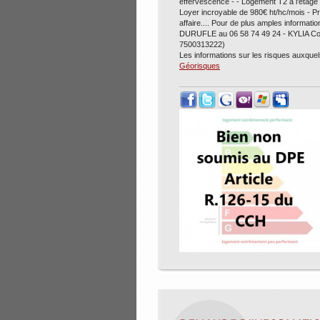
effervescence - - Logement T2 à l'étage -
Loyer incroyable de 980€ ht/hc/mois - Pr
affaire.... Pour de plus amples informat
DURUFLE au 06 58 74 49 24 - KYLIA Co
7500313222)
Les informations sur les risques auxquel
Géorisques