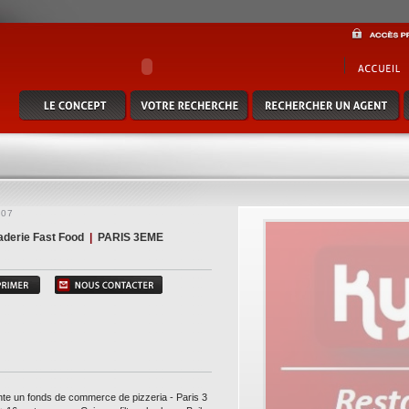
e commerce de pizzeria - paris 3 - emplacement n°1 - 35 places assises + 16 en terrass
s gapd - ca ht 2024 de 378ke pour un rex non retraité de 30ke - affaire tres rare.... po
8 74 49 24 - kylia commerce - www.kylia-immo.com (réf. 7500313307)
307
aderie Fast Food
|
PARIS 3EME
te un fonds de commerce de pizzeria - Paris 3