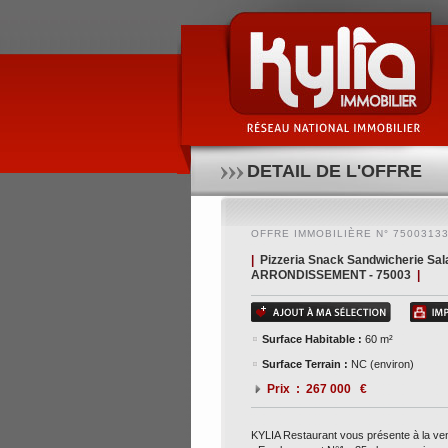
Kylia restaurant vous présente à la vente un fonds d
3/6/9 - loyer de 2907€ ht/hc/mois - 3 mois dg + 3 moi
contactez notre consultant thomas durufle au 06 5
DETAIL DE L'OFFRE
OFFRE IMMOBILIÈRE N° 7500313
|
Pizzeria Snack Sandwicherie Sal
ARRONDISSEMENT - 75003
|
Surface Habitable :
60 m²
Surface Terrain :
NC (environ)
Prix : 267 000 €
KYLIA Restaurant vous présente à la ven