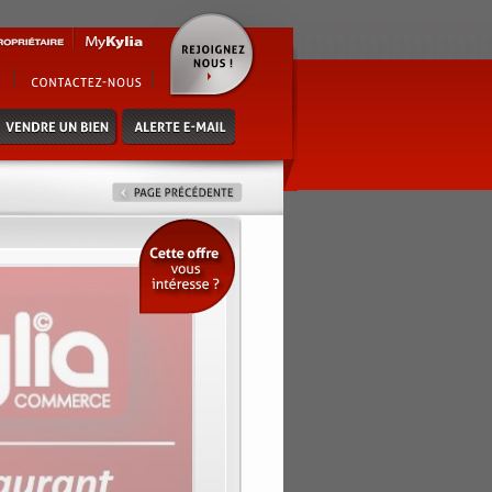
e - caisson filtre charbon - bail
ur de plus amples informations,