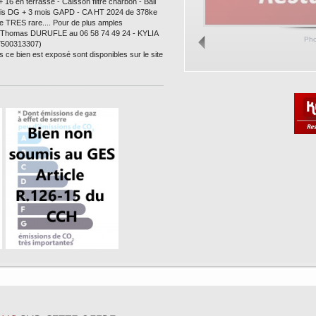
16 en terrasse - Caisson filtre charbon - Bail
 mois DG + 3 mois GAPD - CA HT 2024 de 378ke
re TRES rare.... Pour de plus amples
ant Thomas DURUFLE au 06 58 74 49 24 - KYLIA
Ph
7500313307)
s ce bien est exposé sont disponibles sur le site