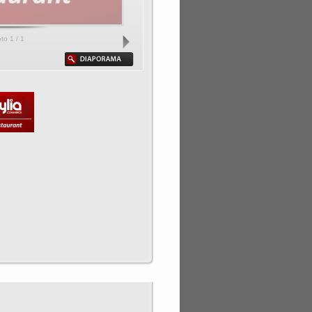
oto
1
/ 1