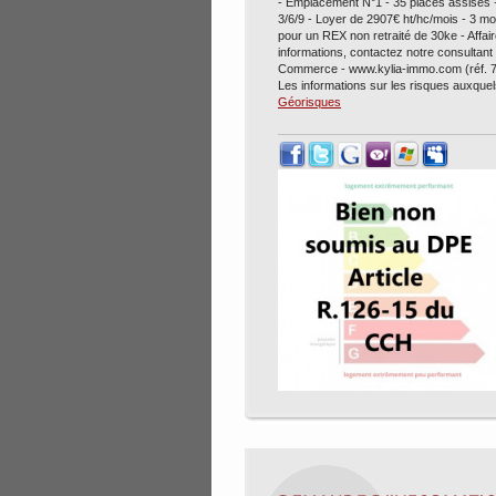
- Emplacement N°1 - 35 places assises + 
3/6/9 - Loyer de 2907€ ht/hc/mois - 3
pour un REX non retraité de 30ke - Affai
informations, contactez notre consult
Commerce - www.kylia-immo.com (réf. 
Les informations sur les risques auxquel
Géorisques