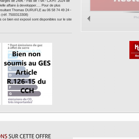
 charges de 248€ - Pas de TVA - CA HT 2024 de
lle affaire à developper..... Pour de plus
consultant Thomas DURUFLE au 06 58 74 49 24 -
(réf. 7500313308)
Ph
s ce bien est exposé sont disponibles sur le site