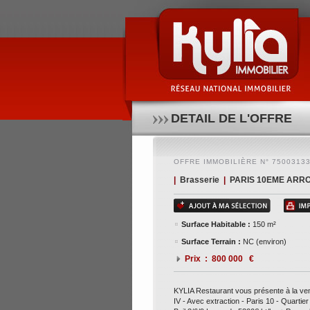
Kylia restaurant vous présente à la vente un fonds de
3/6/9 loyer de 5300€ ht/hc + prov. charges de 248€ - 
informations, contactez notre consultant thomas du
DETAIL DE L'OFFRE
OFFRE IMMOBILIÈRE N° 7500313
|
Brasserie
|
PARIS 10EME ARRO
Surface Habitable :
150 m²
Surface Terrain :
NC (environ)
Prix : 800 000 €
KYLIA Restaurant vous présente à la ve
IV - Avec extraction - Paris 10 - Quartier