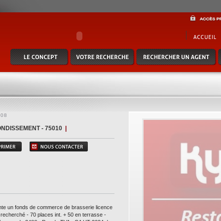
 commerce de brasserie licence iv - avec extraction - paris 10 - quartier recherché - 70
pas de tva - ca ht 2024 de 638ke - avec un ebe retraité de 95ke - belle affaire à develop
rufle au 06 58 74 49 24 - kylia commerce - www.kylia-immo.com (réf. 7500313308)
308
NDISSEMENT - 75010
|
nte un fonds de commerce de brasserie licence
 recherché - 70 places int. + 50 en terrasse -