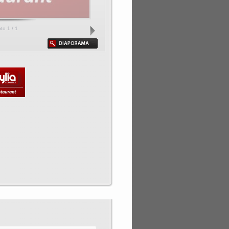
oto
1
/ 1