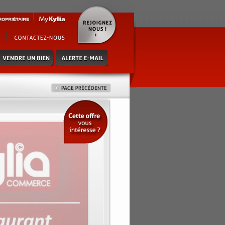
 places int. + 50 en terrasse - bail
per..... pour de plus amples