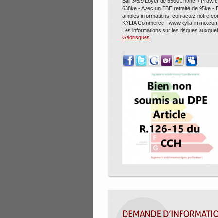
Bail 3/6/9 Loyer de 5300€ ht/hc + Prov.
638ke - Avec un EBE retraité de 95ke - Be
amples informations, contactez notre 
KYLIA Commerce - www.kylia-immo.com 
Les informations sur les risques auxquel
Géorisques