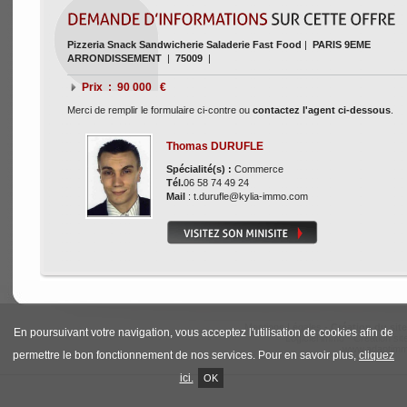
Pizzeria Snack Sandwicherie Saladerie Fast Food
|
PARIS 9EME
ARRONDISSEMENT
|
75009
|
Prix : 90 000 €
Merci de remplir le formulaire ci-contre ou
contactez l'agent ci-dessous
.
Thomas DURUFLE
Spécialité(s) :
Commerce
Tél.
06 58 74 49 24
Mail
: t.durufle@kylia-immo.com
Mentions Légales
-
Création du sit
En poursuivant votre navigation, vous acceptez l'utilisation de cookies afin de
Logiciel immo
-
Création sit
www.adaptim
permettre le bon fonctionnement de nos services. Pour en savoir plus,
cliquez
ici.
OK