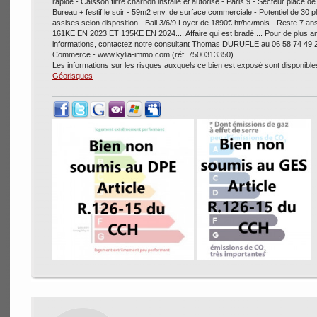
rapide - Caisson filtre charbon installé et autorisé - Paris 9 - Secteur place de 
Bureau + festif le soir - 59m2 env. de surface commerciale - Potentiel de 30 
assises selon disposition - Bail 3/6/9 Loyer de 1890€ ht/hc/mois - Reste 7 a
161KE EN 2023 ET 135KE EN 2024.... Affaire qui est bradé.... Pour de plus 
informations, contactez notre consultant Thomas DURUFLE au 06 58 74 49 
Commerce - www.kylia-immo.com (réf. 7500313350)
Les informations sur les risques auxquels ce bien est exposé sont disponibles
Géorisques