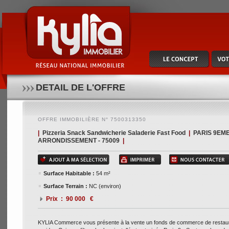
Kylia commerce vous présente à la vente un fonds de commerce de restauration rapide - 
bureau + festif le soir - 59m2 env. de surface commerciale - potentiel de 30 places assi
en 2023 et 135ke en 2024.... affaire qui est bradé.... pour de plus amples information
www.kylia-immo.com (réf. 7500313350)
DETAIL DE L'OFFRE
OFFRE IMMOBILIÈRE N° 7500313350
|
Pizzeria Snack Sandwicherie Saladerie Fast Food
|
PARIS 9EM
ARRONDISSEMENT - 75009
|
Surface Habitable :
54 m²
Surface Terrain :
NC (environ)
Prix : 90 000 €
KYLIA Commerce vous présente à la vente un fonds de commerce de restaur