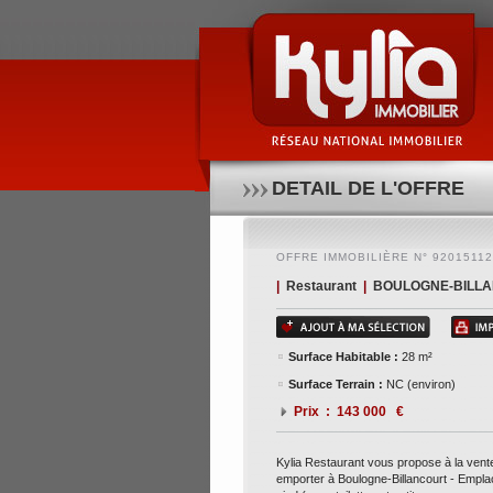
Kylia restaurant vous propose à la vente un fonds 
pied (avec toilettes et petite cave en sous-sol) - ex
bail 3/6/9 de 2018 - ouverture 200 jours/an, midi uni
pas rater! pour de plus amples informations, conta
DETAIL DE L'OFFRE
OFFRE IMMOBILIÈRE N° 9201511
|
Restaurant
|
BOULOGNE-BILLA
Surface Habitable :
28 m²
Surface Terrain :
NC (environ)
Prix : 143 000 €
Kylia Restaurant vous propose à la ven
emporter à Boulogne-Billancourt - Empla