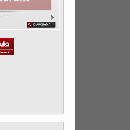
oto
1
/ 1