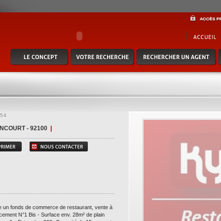
de commerce de restaurant, vente à emporter à boulogne-billancourt - emplacement n°1
traction 200 -capacité de 15 couverts en interieur, 12 couverts en terrasse (droit de ter
quement - l'avis du consultant : affaire rare - emplacement de qualité - potentiel de d
ctez notre consultant xavier masip au 06 09 49 65 63 - kylia commerce - www.kylia-im
254
NCOURT - 92100
|
te un fonds de commerce de restaurant, vente à
cement N°1 Bis - Surface env. 28m² de plain