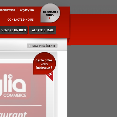
 bis - surface env. 28m² de plain
rasse) - loyer mensuel de 1590€ cc -
eveloppement sur la livraison - a ne
mo.com (réf. 9201511254)