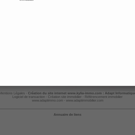
Mentions Légales
-
Création du site internet www.kylia-immo.com : Adapt Informatiqu
Logiciel de transaction
-
Création site immobilier
-
Référencement immobilier
www.adaptimmo.com
-
www.adaptimmobilier.com
Annuaire de liens